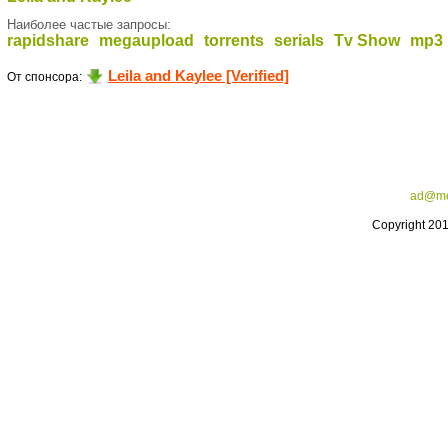
Наиболее частые запросы:
rapidshare
megaupload
torrents
serials
Tv Show
mp3
Leila and Kaylee [Verified]
От спонсора:
ad@me
Copyright 20