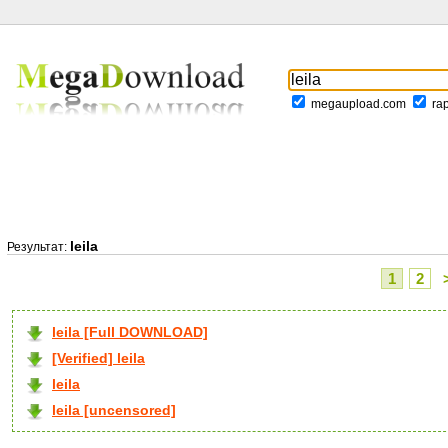
megaupload.com
ra
leila
Результат:
1
2
leila [Full DOWNLOAD]
[Verified] leila
leila
leila [uncensored]