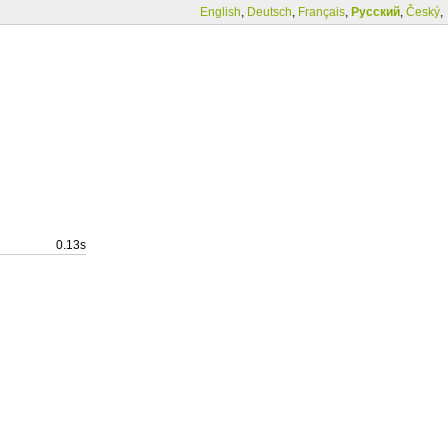
English
,
Deutsch
,
Français
,
Русский
,
Český
,
0.13s