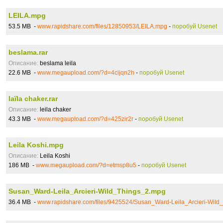
LEILA.mpg
53.5 MB -
www.rapidshare.com/files/12850953/LEILA.mpg
-
поробуй Usenet
beslama.rar
Описание:
beslama leila
22.6 MB -
www.megaupload.com/?d=4cijqn2h
-
поробуй Usenet
laïla chaker.rar
Описание:
leila chaker
43.3 MB -
www.megaupload.com/?d=425zir2r
-
поробуй Usenet
Leila Koshi.mpg
Описание:
Leila Koshi
186 MB -
www.megaupload.com/?d=etmsp8u5
-
поробуй Usenet
Susan_Ward-Leila_Arcieri-Wild_Things_2.mpg
36.4 MB -
www.rapidshare.com/files/9425524/Susan_Ward-Leila_Arcieri-Wild