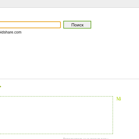
pidshare.com
>