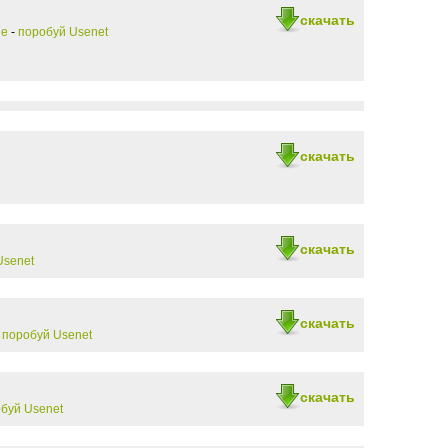
скачать
ие
-
поробуй Usenet
скачать
скачать
Usenet
скачать
-
поробуй Usenet
скачать
буй Usenet