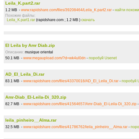
Leila_K.part2.rar
1.2 MB -
www.rapidshare.com/files/39208464/Leila_K.part2.rar
-
найти похож
Похожие файлы:
Leila_K.part1.rar
(rapidshare.com ; 1.2 MB )
скачать
El Leila by Amr Diab.zip
Описание:
musique oriental
50.1 MB -
www.megaupload.com/?d=wk4ul0dn
-
поробуй Usenet
AD_El_Leila_Di.rar
83.1 MB -
www.rapidshare.com/files/43370018/AD_El_Leila_Di.rar
-
поробуй 
Amr-Diab_El-Leila-Di_320.zip
82.7 MB -
www.rapidshare.com/files/41564657/Amr-Diab_El-Leila-Di_320.zip
leila_pinheiro__Alma.rar
32.5 MB -
www.rapidshare.com/files/41786762/leila_pinheiro__Alma.rar
-
поро