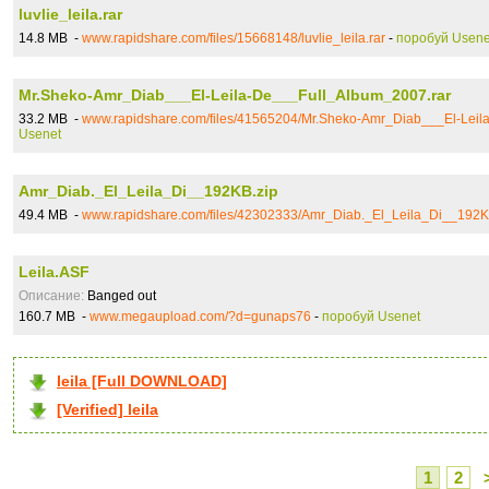
luvlie_leila.rar
14.8 MB -
www.rapidshare.com/files/15668148/luvlie_leila.rar
-
поробуй Usene
Mr.Sheko-Amr_Diab___El-Leila-De___Full_Album_2007.rar
33.2 MB -
www.rapidshare.com/files/41565204/Mr.Sheko-Amr_Diab___El-Leil
Usenet
Amr_Diab._El_Leila_Di__192KB.zip
49.4 MB -
www.rapidshare.com/files/42302333/Amr_Diab._El_Leila_Di__192K
Leila.ASF
Описание:
Banged out
160.7 MB -
www.megaupload.com/?d=gunaps76
-
поробуй Usenet
leila [Full DOWNLOAD]
[Verified] leila
1
2