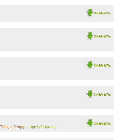
скачать
скачать
скачать
скачать
скачать
_Things_2.mpg
-
поробуй Usenet