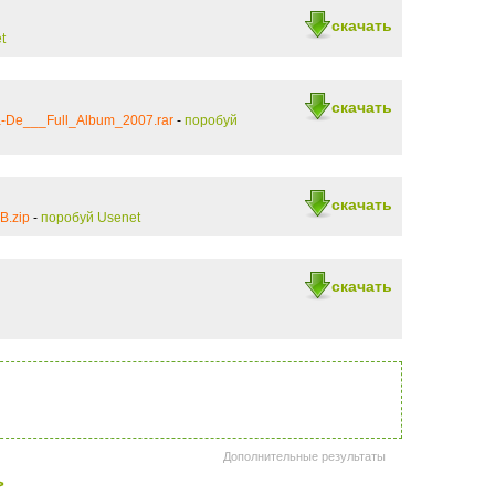
скачать
t
скачать
a-De___Full_Album_2007.rar
-
поробуй
скачать
B.zip
-
поробуй Usenet
скачать
Дополнительные результаты
>