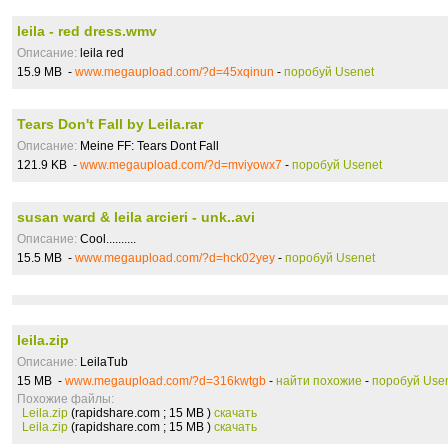
leila - red dress.wmv
Описание:
leila red
15.9 MB -
www.megaupload.com/?d=45xqinun
-
поробуй Usenet
Tears Don't Fall by Leila.rar
Описание:
Meine FF: Tears Dont Fall
121.9 KB -
www.megaupload.com/?d=mviyowx7
-
поробуй Usenet
susan ward & leila arcieri - unk..avi
Описание:
Cool..........
15.5 MB -
www.megaupload.com/?d=hck02yey
-
поробуй Usenet
leila.zip
Описание:
LeilaTub
15 MB -
www.megaupload.com/?d=316kwtgb
-
найти похожие
-
поробуй Use
Похожие файлы:
Leila.zip
(rapidshare.com ; 15 MB )
скачать
Leila.zip
(rapidshare.com ; 15 MB )
скачать