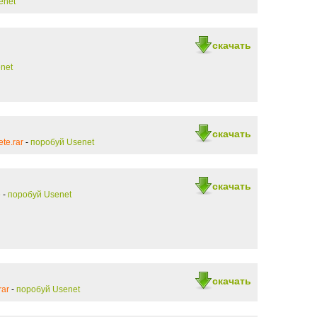
enet
скачать
net
скачать
te.rar
-
поробуй Usenet
скачать
е
-
поробуй Usenet
скачать
rar
-
поробуй Usenet