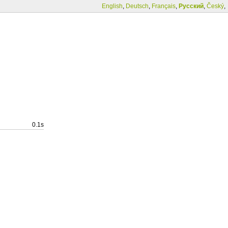
English
,
Deutsch
,
Français
,
Русский
,
Český
,
0.1s