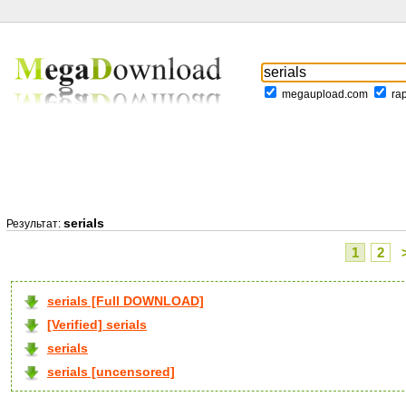
megaupload.com
ra
serials
Результат:
1
2
serials [Full DOWNLOAD]
[Verified] serials
serials
serials [uncensored]