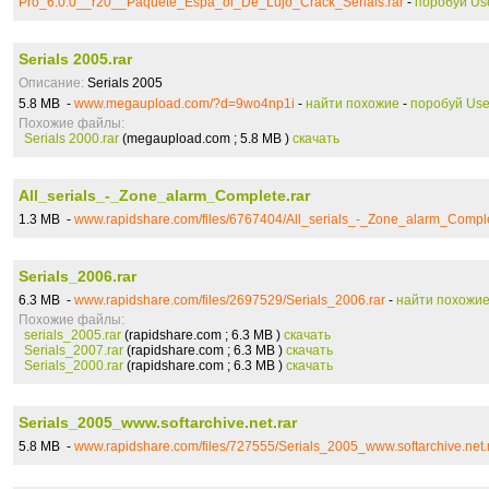
Pro_6.0.0__r20__Paquete_Espa_ol_De_Lujo_Crack_Serials.rar
-
поробуй Us
Serials 2005.rar
Описание:
Serials 2005
5.8 MB -
www.megaupload.com/?d=9wo4np1i
-
найти похожие
-
поробуй Use
Похожие файлы:
Serials 2000.rar
(megaupload.com ; 5.8 MB )
скачать
All_serials_-_Zone_alarm_Complete.rar
1.3 MB -
www.rapidshare.com/files/6767404/All_serials_-_Zone_alarm_Comple
Serials_2006.rar
6.3 MB -
www.rapidshare.com/files/2697529/Serials_2006.rar
-
найти похожи
Похожие файлы:
serials_2005.rar
(rapidshare.com ; 6.3 MB )
скачать
Serials_2007.rar
(rapidshare.com ; 6.3 MB )
скачать
Serials_2000.rar
(rapidshare.com ; 6.3 MB )
скачать
Serials_2005_www.softarchive.net.rar
5.8 MB -
www.rapidshare.com/files/727555/Serials_2005_www.softarchive.net.