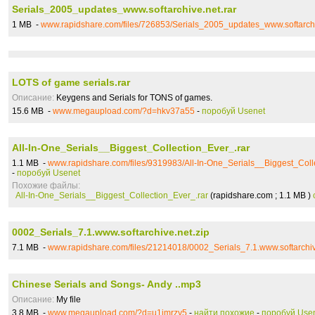
Serials_2005_updates_www.softarchive.net.rar
1 MB -
www.rapidshare.com/files/726853/Serials_2005_updates_www.softarchi
LOTS of game serials.rar
Описание:
Keygens and Serials for TONS of games.
15.6 MB -
www.megaupload.com/?d=hkv37a55
-
поробуй Usenet
All-In-One_Serials__Biggest_Collection_Ever_.rar
1.1 MB -
www.rapidshare.com/files/9319983/All-In-One_Serials__Biggest_Coll
-
поробуй Usenet
Похожие файлы:
All-In-One_Serials__Biggest_Collection_Ever_.rar
(rapidshare.com ; 1.1 MB )
0002_Serials_7.1.www.softarchive.net.zip
7.1 MB -
www.rapidshare.com/files/21214018/0002_Serials_7.1.www.softarchiv
Chinese Serials and Songs- Andy ..mp3
Описание:
My file
3.8 MB -
www.megaupload.com/?d=u1imrzy5
-
найти похожие
-
поробуй Use