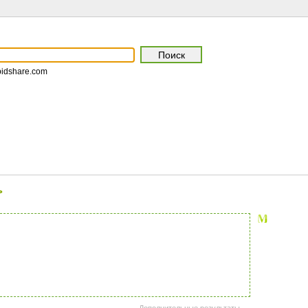
pidshare.com
>