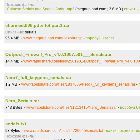
Похожие файлы:
Chinese Serials and Songs- Andy ..mp3
(megaupload.com ; 3.8 MB )
скачать
charmed.808.pdtv-lol.part1.rar
Описание:
serials
95.4 MB -
www.megaupload.com/?d=h8rattjp
-
поробуй Usenet
Outpost_Firewall_Pro_v4.0.1007.591___Serials.rar
14.4 MB -
www.rapidshare.com/files/25619814/Outpost_Firewall_Pro_v4.0.100
Nero7_full_keygens_serials.rar
1.2 MB -
www.rapidshare.com/files/1837666/Nero7_full_keygens_serials.rar
-
Nero_Serials.rar
743 Bytes -
www.rapidshare.com/files/11213415/Nero_Serials.rar
-
поробуй U
serials.txt
93 Bytes -
www.rapidshare.com/files/24726045/serials.txt
-
найти похожие
-
по
Похожие файлы: