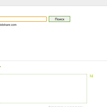
pidshare.com
>