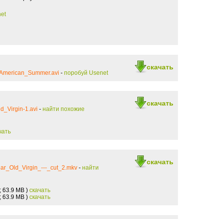
et
скачать
_American_Summer.avi
-
поробуй Usenet
скачать
d_Virgin-1.avi
-
найти похожие
чать
скачать
ar_Old_Virgin_---_cut_2.mkv
-
найти
; 63.9 MB )
скачать
; 63.9 MB )
скачать