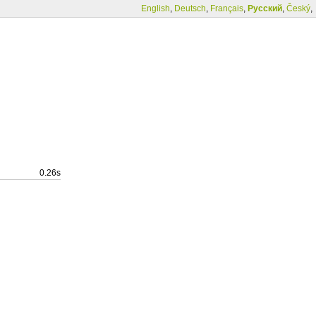
English
,
Deutsch
,
Français
,
Русский
,
Český
,
0.26s