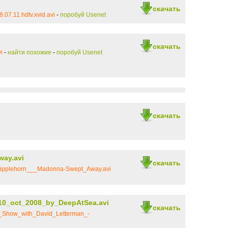
скачать
07.11.hdtv.xvid.avi
-
поробуй Usenet
скачать
i
-
найти похожие
-
поробуй Usenet
скачать
ay.avi
скачать
ripplehorn___Madonna-Swept_Away.avi
10_oct_2008_by_DeepAtSea.avi
скачать
e_Show_with_David_Letterman_-