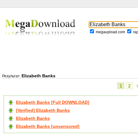
megaupload.com
ra
Elizabeth Banks
Результат:
1
2
Elizabeth Banks [Full DOWNLOAD]
[Verified] Elizabeth Banks
Elizabeth Banks
Elizabeth Banks [uncensored]