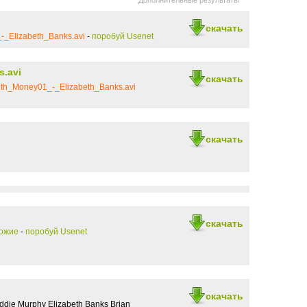
Дополнительные результаты
скачать
-_Elizabeth_Banks.avi
-
поробуй Usenet
s.avi
скачать
ith_Money01_-_Elizabeth_Banks.avi
скачать
скачать
хожие
-
поробуй Usenet
скачать
die Murphy Elizabeth Banks Brian