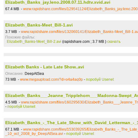
Elizabeth_Banks_jay.leno.2008.07.11.hdtv.xvid.avi
67.4 MB -
www.rapidshare.com/files/129541124/Elizabeth_Banks_jay.leno.2008.
Elizabeth_Banks-Meet_Bill-1.avi
3.7 MB -
www.rapidshare.com/files/132060141/Elizabeth_Banks-Meet_Bill-1.av
Похожие файлы:
Elizabeth_Banks-Meet_Bill-2.avi
(rapidshare.com ; 3.7 MB )
скачать
Elizabeth Banks - Late Late Show..avi
Описание:
DeepAtSea
73 MB -
www.megaupload.com/?d=o4a4aq0p
-
поробуй Usenet
Elizabeth_Banks___Jeanne_Tripplehorn___Madonna-Swept_Aw
4.5 MB -
www.rapidshare.com/files/160295630/Elizabeth_Banks___Jeanne_T
-
поробуй Usenet
Elizabeth_Banks_-_The_Late_Show_with_David_Letterman_-_
67.1 MB -
www.rapidshare.com/files/153039265/Elizabeth_Banks_-_The_Lat
_10_oct_2008_by_DeepAtSea.avi
-
поробуй Usenet