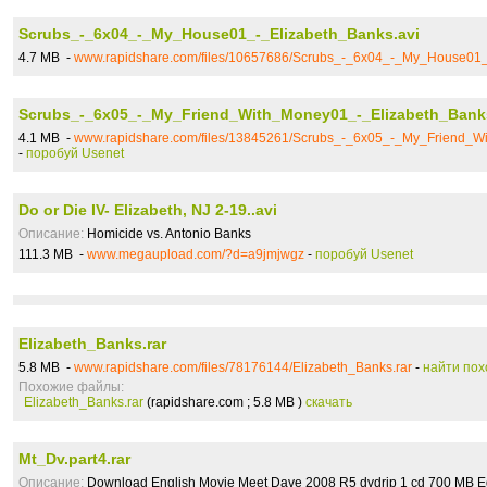
Scrubs_-_6x04_-_My_House01_-_Elizabeth_Banks.avi
4.7 MB -
www.rapidshare.com/files/10657686/Scrubs_-_6x04_-_My_House01_
Scrubs_-_6x05_-_My_Friend_With_Money01_-_Elizabeth_Bank
4.1 MB -
www.rapidshare.com/files/13845261/Scrubs_-_6x05_-_My_Friend_W
-
поробуй Usenet
Do or Die IV- Elizabeth, NJ 2-19..avi
Описание:
Homicide vs. Antonio Banks
111.3 MB -
www.megaupload.com/?d=a9jmjwgz
-
поробуй Usenet
Elizabeth_Banks.rar
5.8 MB -
www.rapidshare.com/files/78176144/Elizabeth_Banks.rar
-
найти по
Похожие файлы:
Elizabeth_Banks.rar
(rapidshare.com ; 5.8 MB )
скачать
Mt_Dv.part4.rar
Описание:
Download English Movie Meet Dave 2008 R5 dvdrip 1 cd 700 MB Ed