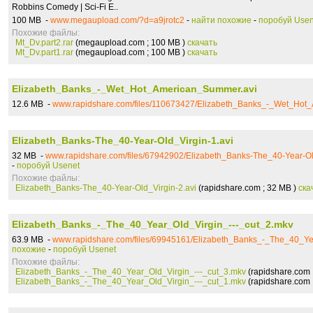
Robbins Comedy | Sci-Fi E..
100 MB -
www.megaupload.com/?d=a9jrotc2
-
найти похожие
-
поробуй Usen
Похожие файлы:
Mt_Dv.part2.rar
(megaupload.com ; 100 MB )
скачать
Mt_Dv.part1.rar
(megaupload.com ; 100 MB )
скачать
Elizabeth_Banks_-_Wet_Hot_American_Summer.avi
12.6 MB -
www.rapidshare.com/files/110673427/Elizabeth_Banks_-_Wet_Hot
Elizabeth_Banks-The_40-Year-Old_Virgin-1.avi
32 MB -
www.rapidshare.com/files/67942902/Elizabeth_Banks-The_40-Year-Ol
-
поробуй Usenet
Похожие файлы:
Elizabeth_Banks-The_40-Year-Old_Virgin-2.avi
(rapidshare.com ; 32 MB )
ска
Elizabeth_Banks_-_The_40_Year_Old_Virgin_---_cut_2.mkv
63.9 MB -
www.rapidshare.com/files/69945161/Elizabeth_Banks_-_The_40_Ye
похожие
-
поробуй Usenet
Похожие файлы:
Elizabeth_Banks_-_The_40_Year_Old_Virgin_---_cut_3.mkv
(rapidshare.com 
Elizabeth_Banks_-_The_40_Year_Old_Virgin_---_cut_1.mkv
(rapidshare.com 