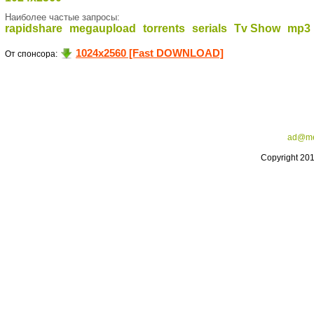
Наиболее частые запросы:
rapidshare
megaupload
torrents
serials
Tv Show
mp3
1024x2560 [Fast DOWNLOAD]
От спонсора:
ad@me
Copyright 20