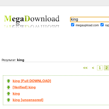
megaupload.com
ra
king
Результат:
<<
<
1
2
king [Full DOWNLOAD]
[Verified] king
king
king [uncensored]