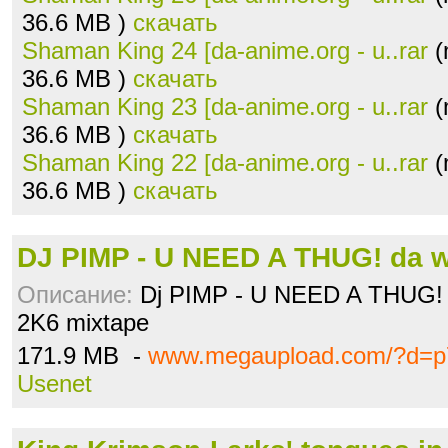
36.6 MB )
скачать
Shaman King 24 [da-anime.org - u..rar
(
36.6 MB )
скачать
Shaman King 23 [da-anime.org - u..rar
(
36.6 MB )
скачать
Shaman King 22 [da-anime.org - u..rar
(
36.6 MB )
скачать
DJ PIMP - U NEED A THUG! da we
Описание:
Dj PIMP - U NEED A THUG! d
2K6 mixtape
171.9 MB -
www.megaupload.com/?d=p
Usenet