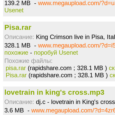
139.2 MB -
www.megaupload.com/?d=u
Usenet
Pisa.rar
Описание:
King Crimson live in Pisa, Ita
328.1 MB -
www.megaupload.com/?d=i
похожие
-
поробуй Usenet
Похожие файлы:
pisa.rar
(rapidshare.com ; 328.1 MB )
с
Pisa.rar
(rapidshare.com ; 328.1 MB )
с
lovetrain in king's cross.mp3
Описание:
dj.c - lovetrain in King's cross
3.6 MB -
www.megaupload.com/?d=4zr