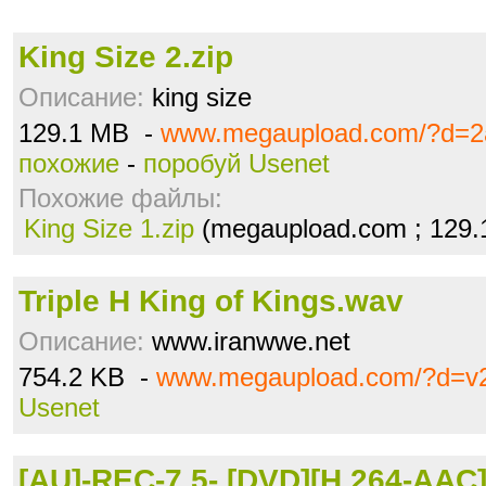
King Size 2.zip
Описание:
king size
129.1 MB -
www.megaupload.com/?d=2
похожие
-
поробуй Usenet
Похожие файлы:
King Size 1.zip
(megaupload.com ; 129.
Triple H King of Kings.wav
Описание:
www.iranwwe.net
754.2 KB -
www.megaupload.com/?d=v2t
Usenet
[AU]-REC-7.5- [DVD][H.264-AAC]