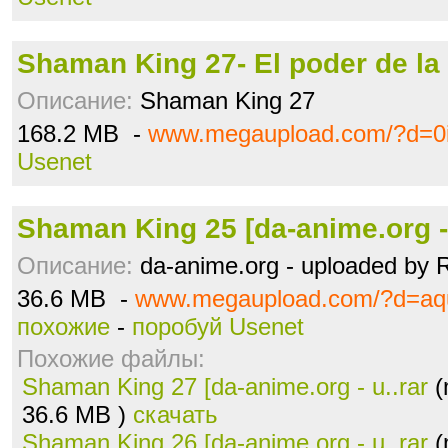
Shaman King 27- El poder de la r
Описание:
Shaman King 27
168.2 MB -
www.megaupload.com/?d=0i
Usenet
Shaman King 25 [da-anime.org - 
Описание:
da-anime.org - uploaded by
36.6 MB -
www.megaupload.com/?d=aq
похожие
-
поробуй Usenet
Похожие файлы:
Shaman King 27 [da-anime.org - u..rar
(
36.6 MB )
скачать
Shaman King 26 [da-anime.org - u..rar
(