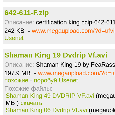
642-611-F.zip
Описание:
certification king ccip-642-61
242 KB -
www.megaupload.com/?d=ufvi
Usenet
Shaman King 19 Dvdrip Vf.avi
Описание:
Shaman King 19 by FeaRass
197.9 MB -
www.megaupload.com/?d=t
похожие
-
поробуй Usenet
Похожие файлы:
Shaman King 49 DVDRIP VF.avi
(megau
MB )
скачать
Shaman King 06 Dvdrip Vf.avi
(megauplo