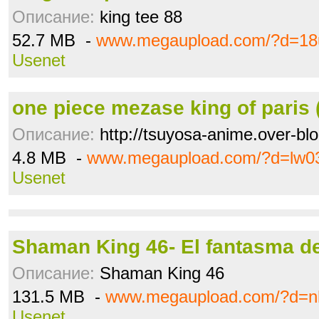
Описание:
king tee 88
52.7 MB -
www.megaupload.com/?d=18
Usenet
one piece mezase king of paris (
Описание:
http://tsuyosa-anime.over-blo
4.8 MB -
www.megaupload.com/?d=lw0
Usenet
Shaman King 46- El fantasma de 
Описание:
Shaman King 46
131.5 MB -
www.megaupload.com/?d=nh
Usenet