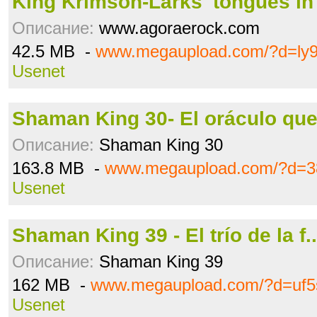
King Krimson-Larks' tongues in 
Описание:
www.agoraerock.com
42.5 MB -
www.megaupload.com/?d=ly9
Usenet
Shaman King 30- El oráculo que 
Описание:
Shaman King 30
163.8 MB -
www.megaupload.com/?d=38
Usenet
Shaman King 39 - El trío de la f.
Описание:
Shaman King 39
162 MB -
www.megaupload.com/?d=uf5
Usenet