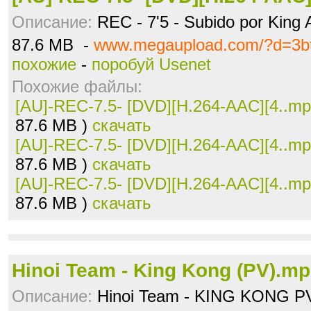
Описание:
REC - 7'5 - Subido por King 
87.6 MB -
www.megaupload.com/?d=3b
похожие
-
поробуй Usenet
Похожие файлы:
[AU]-REC-7.5- [DVD][H.264-AAC][4..m
87.6 MB )
скачать
[AU]-REC-7.5- [DVD][H.264-AAC][4..m
87.6 MB )
скачать
[AU]-REC-7.5- [DVD][H.264-AAC][4..m
87.6 MB )
скачать
Hinoi Team - King Kong (PV).m
Описание:
Hinoi Team - KING KONG P