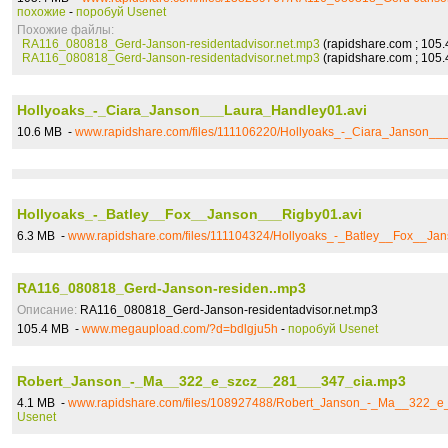
похожие
-
поробуй Usenet
Похожие файлы:
RA116_080818_Gerd-Janson-residentadvisor.net.mp3
(rapidshare.com ; 105
RA116_080818_Gerd-Janson-residentadvisor.net.mp3
(rapidshare.com ; 105
Hollyoaks_-_Ciara_Janson___Laura_Handley01.avi
10.6 MB -
www.rapidshare.com/files/111106220/Hollyoaks_-_Ciara_Janson__
Hollyoaks_-_Batley__Fox__Janson___Rigby01.avi
6.3 MB -
www.rapidshare.com/files/111104324/Hollyoaks_-_Batley__Fox__Ja
RA116_080818_Gerd-Janson-residen..mp3
Описание:
RA116_080818_Gerd-Janson-residentadvisor.net.mp3
105.4 MB -
www.megaupload.com/?d=bdlgju5h
-
поробуй Usenet
Robert_Janson_-_Ma__322_e_szcz__281___347_cia.mp3
4.1 MB -
www.rapidshare.com/files/108927488/Robert_Janson_-_Ma__322_
Usenet