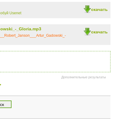
скачать
обуй Usenet
owski_-_Gloria.mp3
скачать
___Robert_Janson___Artur_Gadowski_-
Дополнительные результаты
>