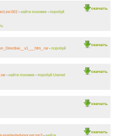
скачать
ct.avi.002
-
найти похожие
-
поробуй
ть
скачать
n_Directive__v1___htm_.rar
-
поробуй
скачать
.rar
-
найти похожие
-
поробуй Usenet
скачать
скачать
residentadvisor.net.mp3
-
найти