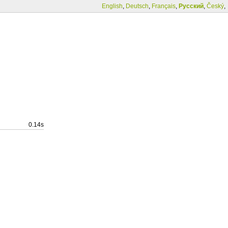
English
,
Deutsch
,
Français
,
Русский
,
Český
,
0.14s