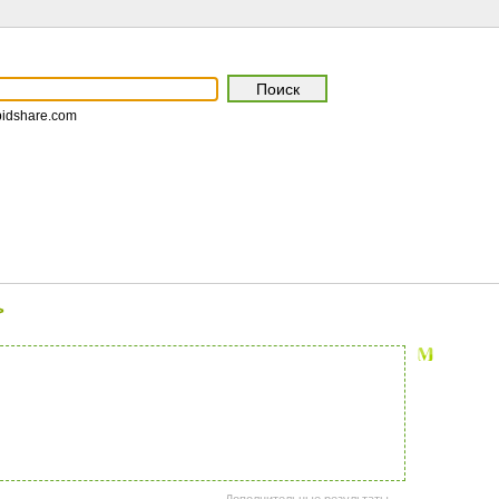
pidshare.com
>