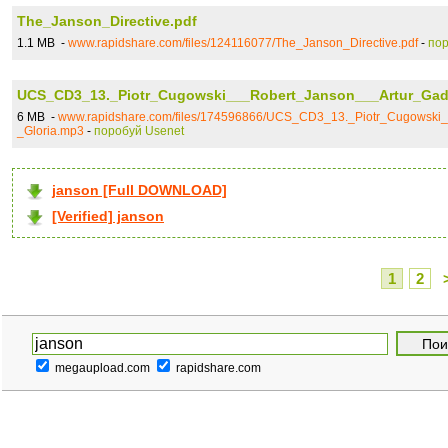
The_Janson_Directive.pdf
1.1 MB -
www.rapidshare.com/files/124116077/The_Janson_Directive.pdf
-
пор
UCS_CD3_13._Piotr_Cugowski___Robert_Janson___Artur_Gad
6 MB -
www.rapidshare.com/files/174596866/UCS_CD3_13._Piotr_Cugowski
_Gloria.mp3
-
поробуй Usenet
janson [Full DOWNLOAD]
[Verified] janson
1
2
megaupload.com
rapidshare.com