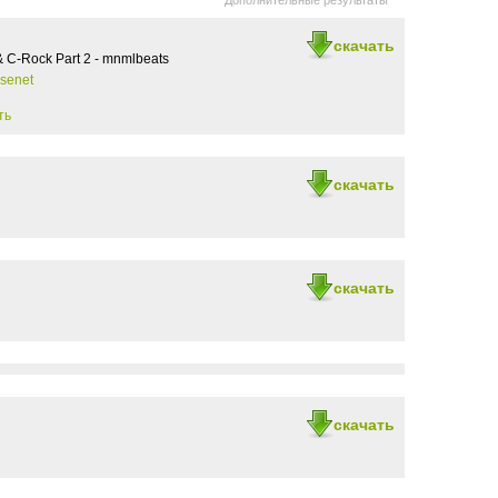
Дополнительные результаты
скачать
& C-Rock Part 2 - mnmlbeats
senet
ть
скачать
скачать
скачать