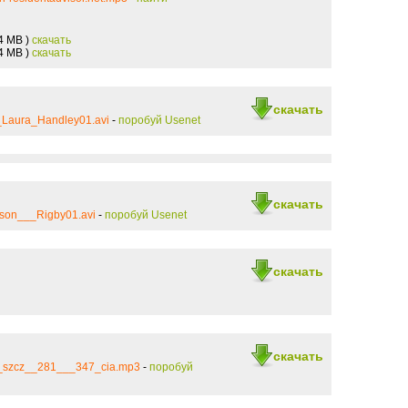
.4 MB )
скачать
.4 MB )
скачать
скачать
_Laura_Handley01.avi
-
поробуй Usenet
скачать
nson___Rigby01.avi
-
поробуй Usenet
скачать
скачать
e_szcz__281___347_cia.mp3
-
поробуй