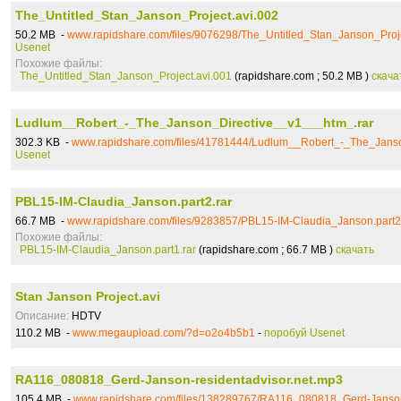
The_Untitled_Stan_Janson_Project.avi.002
50.2 MB -
www.rapidshare.com/files/9076298/The_Untitled_Stan_Janson_Proje
Usenet
Похожие файлы:
The_Untitled_Stan_Janson_Project.avi.001
(rapidshare.com ; 50.2 MB )
скача
Ludlum__Robert_-_The_Janson_Directive__v1___htm_.rar
302.3 KB -
www.rapidshare.com/files/41781444/Ludlum__Robert_-_The_Janso
Usenet
PBL15-IM-Claudia_Janson.part2.rar
66.7 MB -
www.rapidshare.com/files/9283857/PBL15-IM-Claudia_Janson.part2
Похожие файлы:
PBL15-IM-Claudia_Janson.part1.rar
(rapidshare.com ; 66.7 MB )
скачать
Stan Janson Project.avi
Описание:
HDTV
110.2 MB -
www.megaupload.com/?d=o2o4b5b1
-
поробуй Usenet
RA116_080818_Gerd-Janson-residentadvisor.net.mp3
105.4 MB -
www.rapidshare.com/files/138289767/RA116_080818_Gerd-Janson-