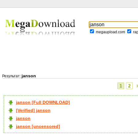
megaupload.com
ra
janson
Результат:
1
2
janson [Full DOWNLOAD]
[Verified] janson
janson
janson [uncensored]