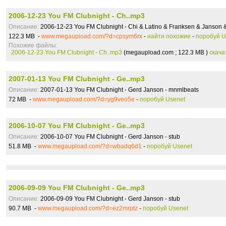
2006-12-23 You FM Clubnight - Ch..mp3
Описание:
2006-12-23 You FM Clubnight - Chi & Latino & Franksen & Janson 
122.3 MB -
www.megaupload.com/?d=cpsym6rx
-
найти похожие
-
поробуй U
Похожие файлы:
2006-12-23 You FM Clubnight - Ch..mp3
(megaupload.com ; 122.3 MB )
скача
2007-01-13 You FM Clubnight - Ge..mp3
Описание:
2007-01-13 You FM Clubnight - Gerd Janson - mnmlbeats
72 MB -
www.megaupload.com/?d=yg9veo5e
-
поробуй Usenet
2006-10-07 You FM Clubnight - Ge..mp3
Описание:
2006-10-07 You FM Clubnight - Gerd Janson - stub
51.8 MB -
www.megaupload.com/?d=wbadq6d1
-
поробуй Usenet
2006-09-09 You FM Clubnight - Ge..mp3
Описание:
2006-09-09 You FM Clubnight - Gerd Janson - stub
90.7 MB -
www.megaupload.com/?d=ez2mrptz
-
поробуй Usenet