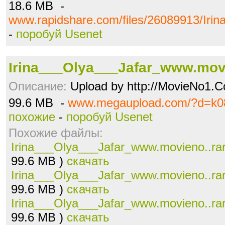
18.6 MB -
www.rapidshare.com/files/26089913/Irin
-
поробуй Usenet
Irina___Olya___Jafar_www.movi
Описание:
Upload by http://MovieNo1.
99.6 MB -
www.megaupload.com/?d=k08
похожие
-
поробуй Usenet
Похожие файлы:
Irina___Olya___Jafar_www.movieno..ra
99.6 MB )
скачать
Irina___Olya___Jafar_www.movieno..ra
99.6 MB )
скачать
Irina___Olya___Jafar_www.movieno..ra
99.6 MB )
скачать