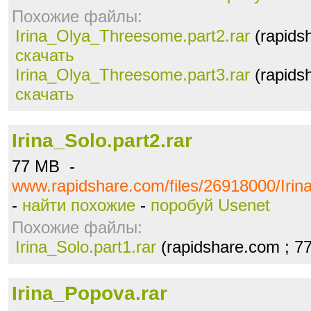
Похожие файлы:
Irina_Olya_Threesome.part2.rar
(rapids
скачать
Irina_Olya_Threesome.part3.rar
(rapids
скачать
Irina_Solo.part2.rar
77 MB -
www.rapidshare.com/files/26918000/Irina
-
найти похожие
-
поробуй Usenet
Похожие файлы:
Irina_Solo.part1.rar
(rapidshare.com ; 7
Irina_Popova.rar