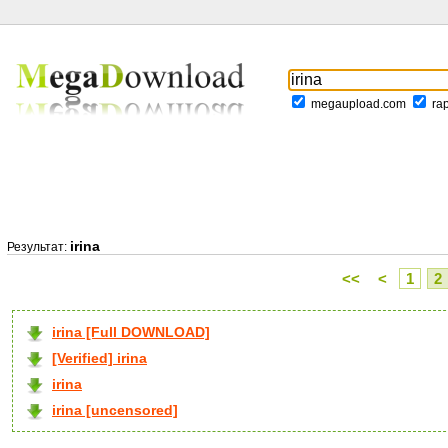
megaupload.com
ra
irina
Результат:
<<
<
1
2
irina [Full DOWNLOAD]
[Verified] irina
irina
irina [uncensored]