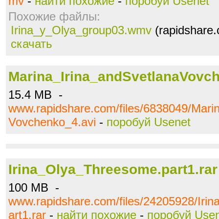
mv
-
найти похожие
-
поробуй Usenet
Похожие файлы:
Irina_y_Olya_group03.wmv
(rapidshare.
скачать
Marina_Irina_andSvetlanaVovch
15.4 MB -
www.rapidshare.com/files/6838049/Mari
Vovchenko_4.avi
-
поробуй Usenet
Irina_Olya_Threesome.part1.rar
100 MB -
www.rapidshare.com/files/24205928/Iri
art1.rar
-
найти похожие
-
поробуй Use