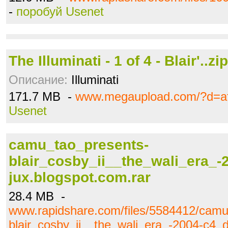
-
поробуй Usenet
The Illuminati - 1 of 4 - Blair'..zip
Описание:
Illuminati
171.7 MB -
www.megaupload.com/?d=a
Usenet
camu_tao_presents-
blair_cosby_ii__the_wali_era_-
jux.blogspot.com.rar
28.4 MB -
www.rapidshare.com/files/5584412/camu
blair_cosby_ii__the_wali_era_-2004-c4_d