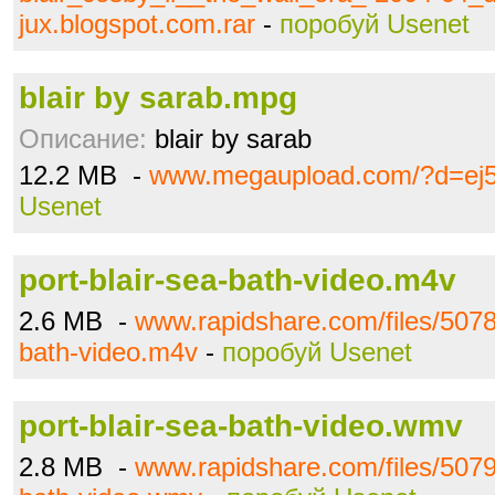
jux.blogspot.com.rar
-
поробуй Usenet
blair by sarab.mpg
Описание:
blair by sarab
12.2 MB -
www.megaupload.com/?d=ej5
Usenet
port-blair-sea-bath-video.m4v
2.6 MB -
www.rapidshare.com/files/50789
bath-video.m4v
-
поробуй Usenet
port-blair-sea-bath-video.wmv
2.8 MB -
www.rapidshare.com/files/50794