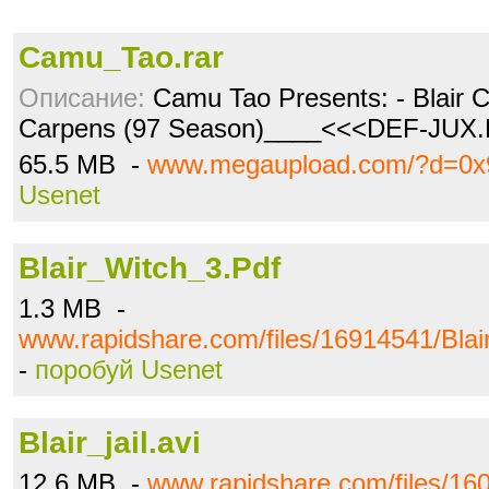
Camu_Tao.rar
Описание:
Camu Tao Presents: - Blair C
Carpens (97 Season)____<<<DEF-JU
65.5 MB -
www.megaupload.com/?d=0x
Usenet
Blair_Witch_3.Pdf
1.3 MB -
www.rapidshare.com/files/16914541/Blai
-
поробуй Usenet
Blair_jail.avi
12.6 MB -
www.rapidshare.com/files/1603