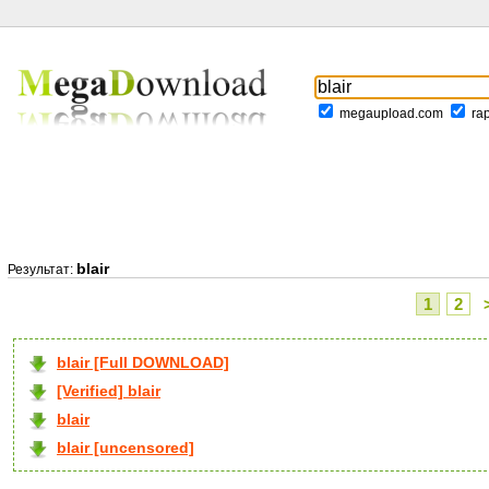
megaupload.com
ra
blair
Результат:
1
2
blair [Full DOWNLOAD]
[Verified] blair
blair
blair [uncensored]