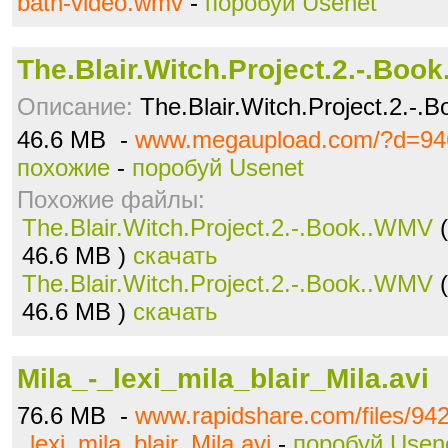
bath-video.wmv
-
поробуй Usenet
The.Blair.Witch.Project.2.-.Boo
Описание:
The.Blair.Witch.Project.2.-
46.6 MB -
www.megaupload.com/?d=94
похожие
-
поробуй Usenet
Похожие файлы:
The.Blair.Witch.Project.2.-.Book..WMV
(
46.6 MB )
скачать
The.Blair.Witch.Project.2.-.Book..WMV
(
46.6 MB )
скачать
Mila_-_lexi_mila_blair_Mila.avi
76.6 MB -
www.rapidshare.com/files/94
_lexi_mila_blair_Mila.avi
-
поробуй Usen