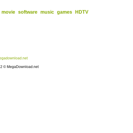
movie
software
music
games
HDTV
gadownload.net
12 © MegaDownload.net