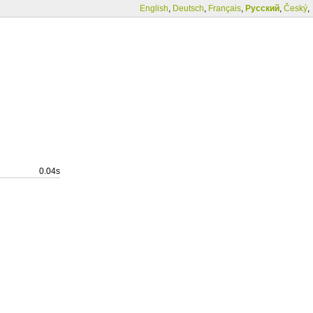
English
,
Deutsch
,
Français
,
Русский
,
Český
,
0.04s