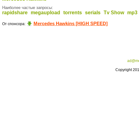
Наиболее частые запросы:
rapidshare
megaupload
torrents
serials
Tv Show
mp3
Mercedes Hawkins [HIGH SPEED]
От спонсора:
ad@me
Copyright 20