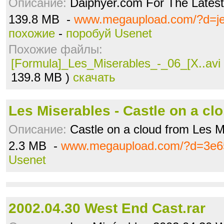
Описание:
Daiphyer.com For The Lates
139.8 MB -
www.megaupload.com/?d=j
похожие
-
поробуй Usenet
Похожие файлы:
[Formula]_Les_Miserables_-_06_[X..avi
139.8 MB )
скачать
Les Miserables - Castle on a cl
Описание:
Castle on a cloud from Les M
2.3 MB -
www.megaupload.com/?d=3e6
Usenet
2002.04.30 West End Cast.rar