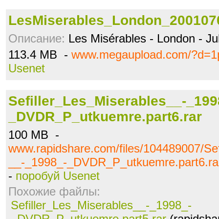
LesMiserables_London_2001070
Описание:
Les Misérables - London - Ju
113.4 MB -
www.megaupload.com/?d=1
Usenet
Sefiller_Les_Miserables__-_199
_DVDR_P_utkuemre.part6.rar
100 MB -
www.rapidshare.com/files/104489007/Sef
__-_1998_-_DVDR_P_utkuemre.part6.ra
-
поробуй Usenet
Похожие файлы:
Sefiller_Les_Miserables__-_1998_-
_DVDR_P_utkuemre.part5.rar
(rapidsha