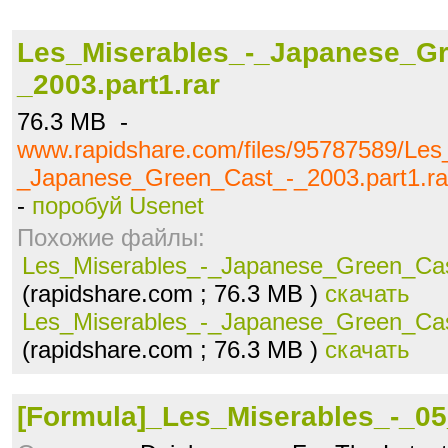
Les_Miserables_-_Japanese_Gr
_2003.part1.rar
76.3 MB -
www.rapidshare.com/files/95787589/Les
_Japanese_Green_Cast_-_2003.part1.ra
-
поробуй Usenet
Похожие файлы:
Les_Miserables_-_Japanese_Green_Cast
(rapidshare.com ; 76.3 MB )
скачать
Les_Miserables_-_Japanese_Green_Cast
(rapidshare.com ; 76.3 MB )
скачать
[Formula]_Les_Miserables_-_05_