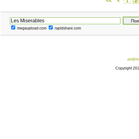
<<
<
1
2
megaupload.com
rapidshare.com
ad@me
Copyright 20