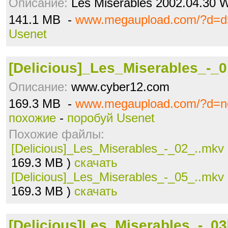
Описание:
Les Misérables 2002.04.30 
141.1 MB -
www.megaupload.com/?d=d
Usenet
[Delicious]_Les_Miserables_-_
Описание:
www.cyber12.com
169.3 MB -
www.megaupload.com/?d=nc
похожие
-
поробуй Usenet
Похожие файлы:
[Delicious]_Les_Miserables_-_02_..mkv
169.3 MB )
скачать
[Delicious]_Les_Miserables_-_05_..mkv
169.3 MB )
скачать
[Delicious]Les_Miserables_-_03