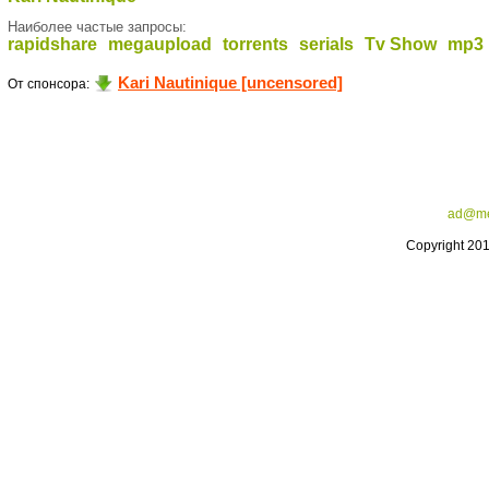
Наиболее частые запросы:
rapidshare
megaupload
torrents
serials
Tv Show
mp3
Kari Nautinique [uncensored]
От спонсора:
ad@me
Copyright 20