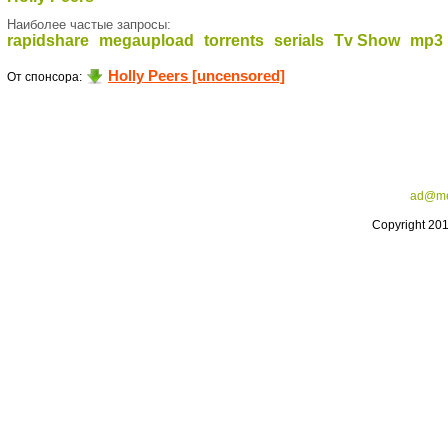
Наиболее частые запросы:
rapidshare
megaupload
torrents
serials
Tv Show
mp3
Holly Peers [uncensored]
От спонсора:
ad@me
Copyright 20