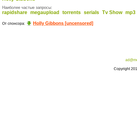
Наиболее частые запросы:
rapidshare
megaupload
torrents
serials
Tv Show
mp3
Holly Gibbons [uncensored]
От спонсора:
ad@me
Copyright 20