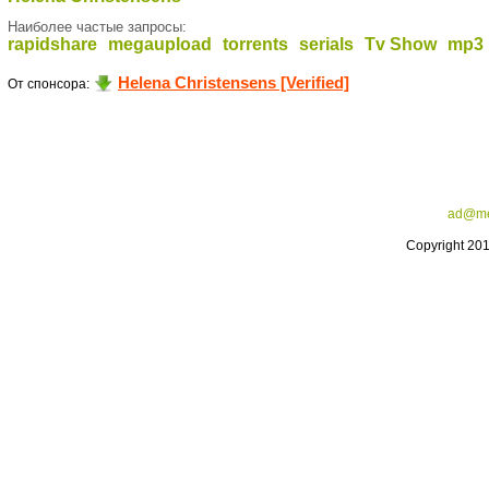
Наиболее частые запросы:
rapidshare
megaupload
torrents
serials
Tv Show
mp3
Helena Christensens [Verified]
От спонсора:
ad@me
Copyright 20