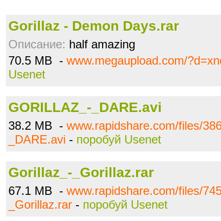
Gorillaz - Demon Days.rar
Описание:
half amazing
70.5 MB -
www.megaupload.com/?d=xn
Usenet
GORILLAZ_-_DARE.avi
38.2 MB -
www.rapidshare.com/files/3
_DARE.avi
-
поробуй Usenet
Gorillaz_-_Gorillaz.rar
67.1 MB -
www.rapidshare.com/files/745
_Gorillaz.rar
-
поробуй Usenet