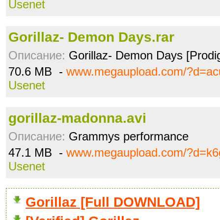
Usenet
Gorillaz- Demon Days.rar
Описание:
Gorillaz- Demon Days [Prodi
70.6 MB -
www.megaupload.com/?d=ac
Usenet
gorillaz-madonna.avi
Описание:
Grammys performance
47.1 MB -
www.megaupload.com/?d=k6
Usenet
Gorillaz [Full DOWNLOAD]