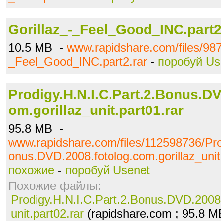
Gorillaz_-_Feel_Good_INC.part2
10.5 MB -
www.rapidshare.com/files/987
_Feel_Good_INC.part2.rar
-
поробуй Us
Prodigy.H.N.I.C.Part.2.Bonus.DV
om.gorillaz_unit.part01.rar
95.8 MB -
www.rapidshare.com/files/112598736/Pro
onus.DVD.2008.fotolog.com.gorillaz_unit
похожие
-
поробуй Usenet
Похожие файлы:
Prodigy.H.N.I.C.Part.2.Bonus.DVD.2008.
unit.part02.rar
(rapidshare.com ; 95.8 M