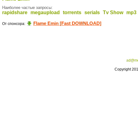
Наиболее частые запросы:
rapidshare
megaupload
torrents
serials
Tv Show
mp3
Flame Emin [Fast DOWNLOAD]
От спонсора:
ad@me
Copyright 20