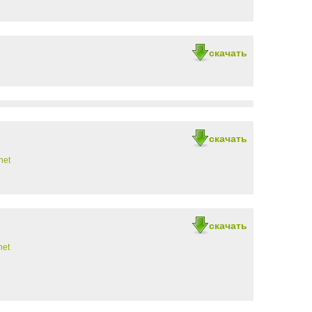
скачать
скачать
net
скачать
net