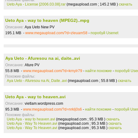
Похожие файлы:
Ueto Aya - License [2006.03.08].rar
(megaupload.com ; 145.2 MB )
скачать
Ueto Aya - way to heaven (MPEG2)..mpg
Описание:
Aya Ueto New PV
195.1 MB -
www.megaupload.com/?d=zleuam58
-
поробуй Usenet
Aya Ueto - Afuresou na ai, daite..avi
Описание:
Afure PV
55.8 MB -
www.megaupload.com/?d=krnylr79
-
найти похожие
-
поробуй Use
Похожие файлы:
Aya Ueto - Afuresou na Ai, Daite..avi
(megaupload.com ; 55.8 MB )
скачать
Ueto Aya - way to heaven.avi
Описание:
vietlam.wordpress.com
95.3 MB -
www.megaupload.com/?d=nrklj0s6
-
найти похожие
-
поробуй Use
Похожие файлы:
Ueto Aya - way to heaven.avi
(megaupload.com ; 95.3 MB )
скачать
Ueto Aya - Way To Heaven.avi
(megaupload.com ; 95.3 MB )
скачать
Ueto Aya - Way To Heaven.avi
(megaupload.com ; 95.3 MB )
скачать