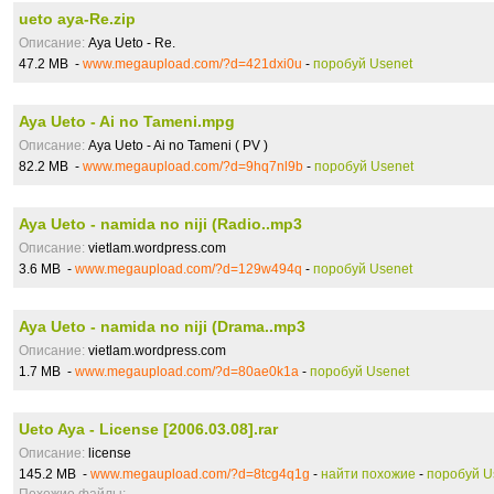
ueto aya-Re.zip
Описание:
Aya Ueto - Re.
47.2 MB -
www.megaupload.com/?d=421dxi0u
-
поробуй Usenet
Aya Ueto - Ai no Tameni.mpg
Описание:
Aya Ueto - Ai no Tameni ( PV )
82.2 MB -
www.megaupload.com/?d=9hq7nl9b
-
поробуй Usenet
Aya Ueto - namida no niji (Radio..mp3
Описание:
vietlam.wordpress.com
3.6 MB -
www.megaupload.com/?d=129w494q
-
поробуй Usenet
Aya Ueto - namida no niji (Drama..mp3
Описание:
vietlam.wordpress.com
1.7 MB -
www.megaupload.com/?d=80ae0k1a
-
поробуй Usenet
Ueto Aya - License [2006.03.08].rar
Описание:
license
145.2 MB -
www.megaupload.com/?d=8tcg4q1g
-
найти похожие
-
поробуй U