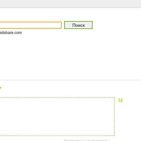
pidshare.com
>