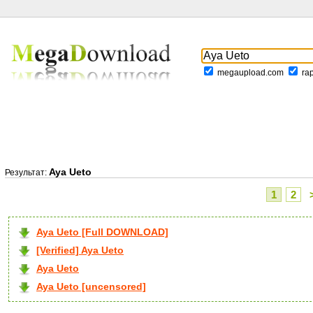
megaupload.com
ra
Aya Ueto
Результат:
1
2
Aya Ueto [Full DOWNLOAD]
[Verified] Aya Ueto
Aya Ueto
Aya Ueto [uncensored]