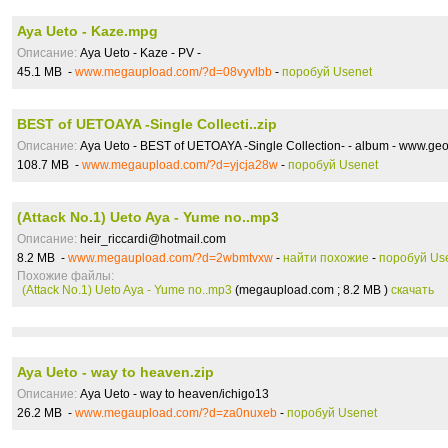
Aya Ueto - Kaze.mpg
Описание:
Aya Ueto - Kaze - PV -
45.1 MB -
www.megaupload.com/?d=08vyvlbb
-
поробуй Usenet
BEST of UETOAYA -Single Collecti..zip
Описание:
Aya Ueto - BEST of UETOAYA -Single Collection- - album - www.geoc
108.7 MB -
www.megaupload.com/?d=yjcja28w
-
поробуй Usenet
(Attack No.1) Ueto Aya - Yume no..mp3
Описание:
heir_riccardi@hotmail.com
8.2 MB -
www.megaupload.com/?d=2wbmtvxw
-
найти похожие
-
поробуй Us
Похожие файлы:
(Attack No.1) Ueto Aya - Yume no..mp3
(megaupload.com ; 8.2 MB )
скачать
Aya Ueto - way to heaven.zip
Описание:
Aya Ueto - way to heaven/ichigo13
26.2 MB -
www.megaupload.com/?d=za0nuxeb
-
поробуй Usenet