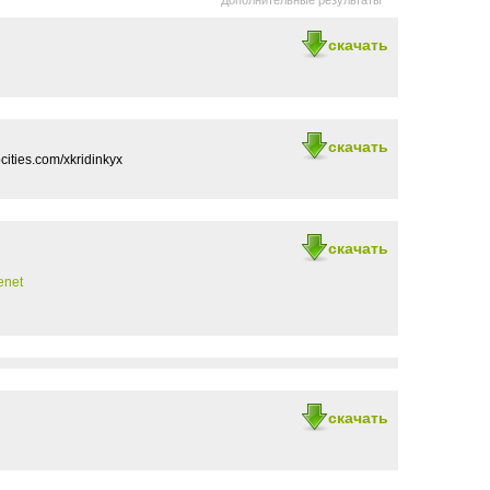
Дополнительные результаты
скачать
скачать
ities.com/xkridinkyx
скачать
enet
скачать