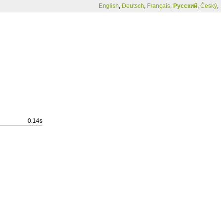
English
,
Deutsch
,
Français
,
Русский
,
Český
,
0.14s