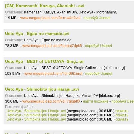
[CM] Kamenashi Kazuya, Akanishi ..avi
Описание:
Kamenashi Kazuya, Akanishi Jin, Ueto Aya - MoronaminC
1.9 MB -
www.megaupload.com/?d=ow4n2vut
-
поробуй Usenet
Ueto Aya - Egao no mamade.avi
Описание:
Ueto Aya - Egao no mama de
78.3 MB -
www.megaupload.com/?d=pnj7dpk5
-
поробуй Usenet
Ueto Aya - BEST of UETOAYA -Sing..rar
Описание:
Ueto Aya - BEST of UETOAYA -Single Collection- [blekbox.org]
108.9 MB -
www.megaupload.com/?d=06t1nrpt
-
поробуй Usenet
Ueto Aya - Shimokita Ijou Haraju..avi
Описание:
Ueto Aya - Shimokita Ijou Harajuku Miman PV [blekbox.org]
30.6 MB -
www.megaupload.com/?d=7glgbtf0
-
найти похожие
-
поробуй Use
Похожие файлы:
Ueto Aya - Shimokita Ijou Haraju..avi
(megaupload.com ; 30.6 MB )
скачать
Ueto Aya - Shimokita Ijou Haraju..avi
(megaupload.com ; 30.6 MB )
скачать
Ueto Aya - Shimokita Ijou Haraju..avi
(megaupload.com ; 30.6 MB )
скачать