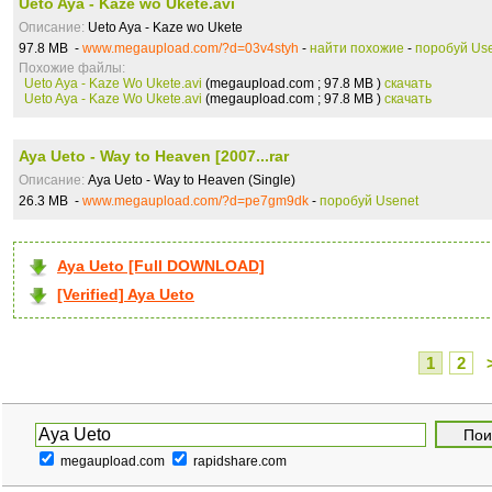
Ueto Aya - Kaze wo Ukete.avi
Описание:
Ueto Aya - Kaze wo Ukete
97.8 MB -
www.megaupload.com/?d=03v4styh
-
найти похожие
-
поробуй Us
Похожие файлы:
Ueto Aya - Kaze Wo Ukete.avi
(megaupload.com ; 97.8 MB )
скачать
Ueto Aya - Kaze Wo Ukete.avi
(megaupload.com ; 97.8 MB )
скачать
Aya Ueto - Way to Heaven [2007...rar
Описание:
Aya Ueto - Way to Heaven (Single)
26.3 MB -
www.megaupload.com/?d=pe7gm9dk
-
поробуй Usenet
Aya Ueto [Full DOWNLOAD]
[Verified] Aya Ueto
1
2
megaupload.com
rapidshare.com