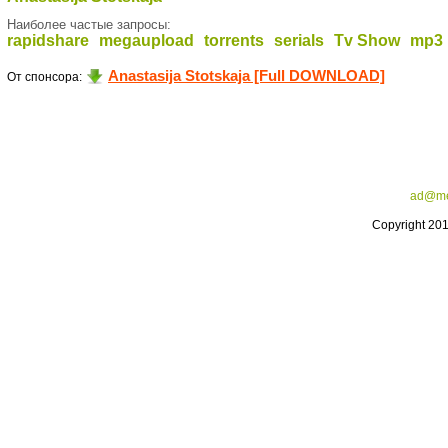
Наиболее частые запросы:
rapidshare
megaupload
torrents
serials
Tv Show
mp3
Anastasija Stotskaja [Full DOWNLOAD]
От спонсора:
ad@me
Copyright 20