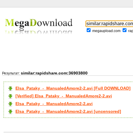
megaupload.com
ra
similar:rapidshare.com:36903800
Результат:
Elsa_Pataky_-_ManualedAmore2-2.avi [Full DOWNLOAD]
[Verified] Elsa_Pataky_-_ManualedAmore2-2.avi
Elsa_Pataky_-_ManualedAmore2-2.avi
Elsa_Pataky_-_ManualedAmore2-2.avi [uncensored]