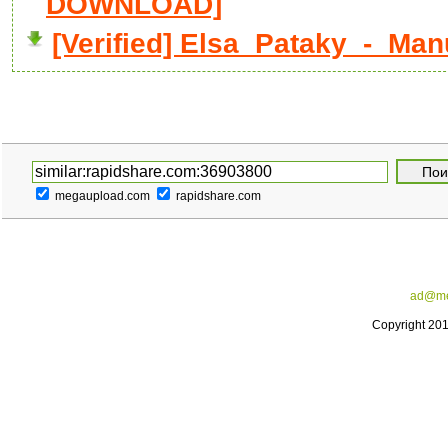
DOWNLOAD]
[Verified] Elsa_Pataky_-_Ma
megaupload.com
rapidshare.com
ad@me
Copyright 20