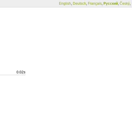
English
,
Deutsch
,
Français
,
Русский
,
Český
,
0.02s