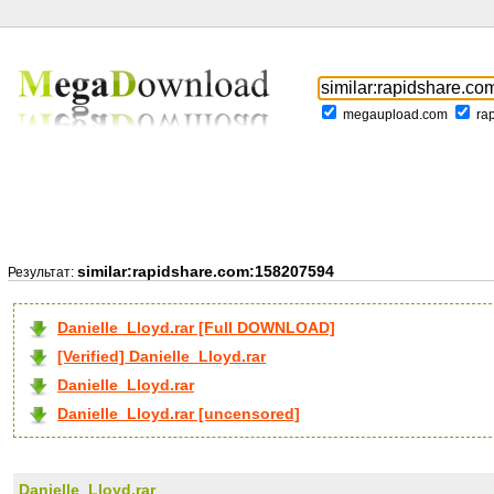
megaupload.com
ra
similar:rapidshare.com:158207594
Результат:
Danielle_Lloyd.rar [Full DOWNLOAD]
[Verified] Danielle_Lloyd.rar
Danielle_Lloyd.rar
Danielle_Lloyd.rar [uncensored]
Danielle_Lloyd.rar