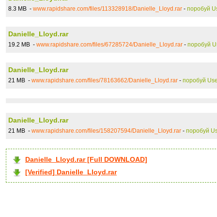
8.3 MB -
www.rapidshare.com/files/113328918/Danielle_Lloyd.rar
-
поробуй U
Danielle_Lloyd.rar
19.2 MB -
www.rapidshare.com/files/67285724/Danielle_Lloyd.rar
-
поробуй U
Danielle_Lloyd.rar
21 MB -
www.rapidshare.com/files/78163662/Danielle_Lloyd.rar
-
поробуй Use
Danielle_Lloyd.rar
21 MB -
www.rapidshare.com/files/158207594/Danielle_Lloyd.rar
-
поробуй U
Danielle_Lloyd.rar [Full DOWNLOAD]
[Verified] Danielle_Lloyd.rar