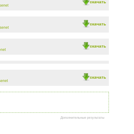
скачать
senet
скачать
senet
скачать
net
скачать
senet
Дополнительные результаты