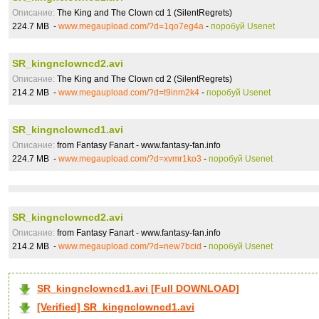
Описание:
The King and The Clown cd 1 (SilentRegrets)
224.7 MB -
www.megaupload.com/?d=1qo7eg4a
-
поробуй Usenet
SR_kingnclowncd2.avi
Описание:
The King and The Clown cd 2 (SilentRegrets)
214.2 MB -
www.megaupload.com/?d=t9inm2k4
-
поробуй Usenet
SR_kingnclowncd1.avi
Описание:
from Fantasy Fanart - www.fantasy-fan.info
224.7 MB -
www.megaupload.com/?d=xvmr1ko3
-
поробуй Usenet
SR_kingnclowncd2.avi
Описание:
from Fantasy Fanart - www.fantasy-fan.info
214.2 MB -
www.megaupload.com/?d=new7bcid
-
поробуй Usenet
SR_kingnclowncd1.avi [Full DOWNLOAD]
[Verified] SR_kingnclowncd1.avi