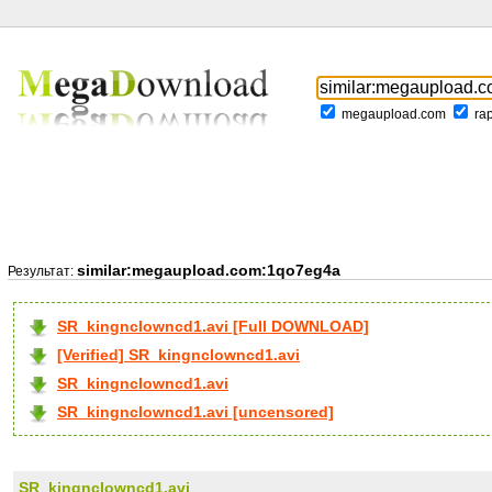
megaupload.com
ra
similar:megaupload.com:1qo7eg4a
Результат:
SR_kingnclowncd1.avi [Full DOWNLOAD]
[Verified] SR_kingnclowncd1.avi
SR_kingnclowncd1.avi
SR_kingnclowncd1.avi [uncensored]
SR_kingnclowncd1.avi