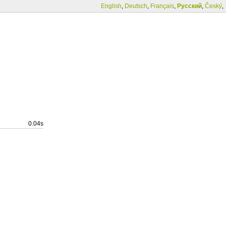
English
,
Deutsch
,
Français
,
Русский
,
Český
,
0.04s